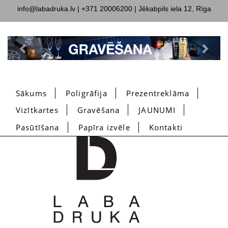
info@labadruka.lv
| +371 20006200 | Jēkabpils iela 12, Rīga
Previous
Next
Sākums
Poligrāfija
Prezentreklāma
Vizītkartes
Gravēšana
JAUNUMI
Pasūtīšana
Papīra izvēle
Kontakti