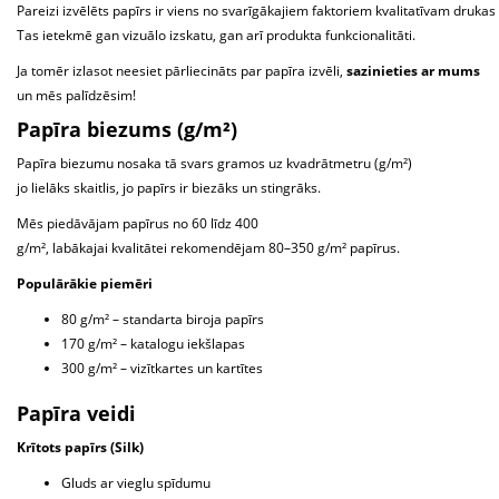
Pareizi izvēlēts papīrs ir viens no svarīgākajiem faktoriem kvalitatīvam drukas
Tas ietekmē gan vizuālo izskatu, gan arī produkta funkcionalitāti.
Ja tomēr izlasot neesiet pārliecināts par papīra izvēli,
sazinieties ar mums
un mēs palīdzēsim!
Papīra biezums (g/m²)
Papīra biezumu nosaka tā svars gramos uz kvadrātmetru (g/m²)
jo lielāks skaitlis, jo papīrs ir biezāks un stingrāks.
Mēs piedāvājam papīrus no 60 līdz 400
g/m², labākajai kvalitātei rekomendējam 80–350 g/m² papīrus.
Populārākie piemēri
80 g/m² – standarta biroja papīrs
170 g/m² – katalogu iekšlapas
300 g/m² – vizītkartes un kartītes
Papīra veidi
Krītots papīrs (Silk)
Gluds ar vieglu spīdumu