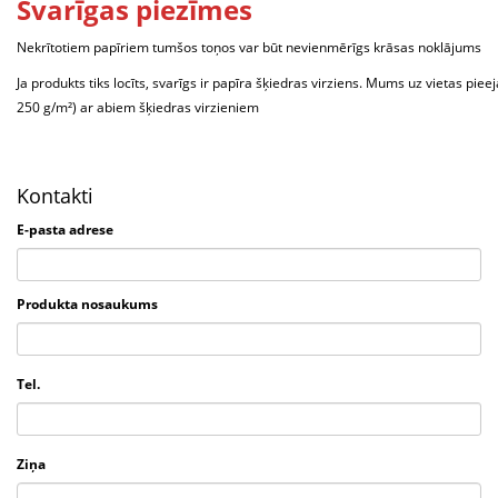
Svarīgas piezīmes
Nekrītotiem papīriem tumšos toņos var būt nevienmērīgs krāsas noklājums
Ja produkts tiks locīts, svarīgs ir papīra šķiedras virziens. Mums uz vietas pieej
250 g/m²) ar abiem šķiedras virzieniem
Kontakti
E-pasta adrese
Produkta nosaukums
Tel.
Ziņa