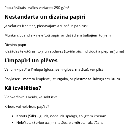
Populārākais izvēles variants: 290 g/m²
Nestandarta un dizaina papīri
Ja vēlaties izcelties, piedāvājam arī īpašus papīrus:
Munken, Scandia – nekrītoti papīri ar dažādiem baltajiem toņiem
Dizaina papīri –
dažādas tekstūras, toņi un apdares (izvēle pēc individuāla pieprasījuma)
Līmpapīri un plēves
Vellum – papīra līmlapa (gloss, semi-gloss, matēta), var plīst
Polylaser – matēta līmplēve, izturīgāka, ar plastmasai līdzīgu struktūru
Kā izvēlēties?
Vienkāršākais veids, kā sākt izvēli:
Krītots vai nekrītots papīrs?
Krītots (Silk) – gluds, nedaudz spīdīgs, spilgtām krāsām
Nekrītots (Serixo u.c.) – matēts, piemērots rakstīšanai