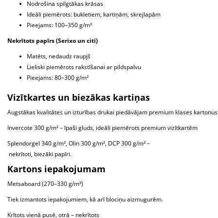
Nodrošina spilgtākas krāsas
Ideāli piemērots: bukletiem, kartiņām, skrejlapām
Pieejams: 100–350 g/m²
Nekrītots papīrs (Serixo un citi)
Matēts, nedaudz raupjš
Lieliski piemērots rakstīšanai ar pildspalvu
Pieejams: 80–300 g/m²
Vizītkartes un biezākas kartiņas
Augstākas kvalitātes un izturības drukai piedāvājam premium klases kartonus
Invercote 300 g/m² – īpaši gluds, ideāli piemērots premium vizītkartēm
Splendorgel 340 g/m², Olin 300 g/m², DCP 300 g/m² –
nekrītoti, biezāki papīri.
Kartons iepakojumam
Metsaboard (270–330 g/m²)
Tiek izmantots iepakojumiem, kā arī blociņu aizmugurēm.
Krītots vienā pusē, otrā – nekrītots