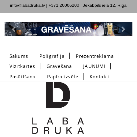
info@labadruka.lv
| +371 20006200 | Jēkabpils iela 12, Rīga
Previous
Next
Sākums
Poligrāfija
Prezentreklāma
Vizītkartes
Gravēšana
JAUNUMI
Pasūtīšana
Papīra izvēle
Kontakti