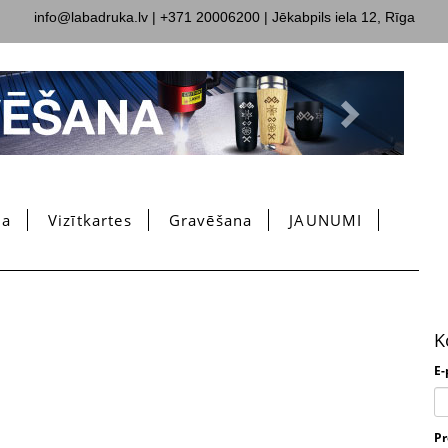
info@labadruka.lv
| +371 20006200 | Jēkabpils iela 12, Rīga
Next
ma
Vizītkartes
Gravēšana
JAUNUMI
K
E-
P