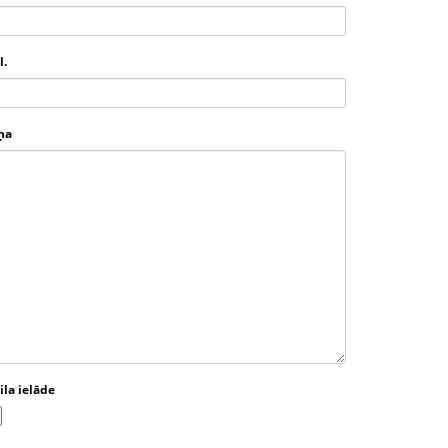
l.
ņa
ila ielāde