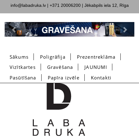
info@labadruka.lv
| +371 20006200 | Jēkabpils iela 12, Rīga
Previous
Next
Sākums
Poligrāfija
Prezentreklāma
Vizītkartes
Gravēšana
JAUNUMI
Pasūtīšana
Papīra izvēle
Kontakti