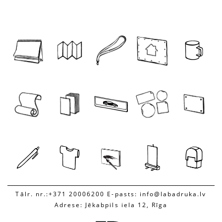
Tālr. nr.:+371 20006200 E-pasts: info@labadruka.lv
Adrese: Jēkabpils iela 12, Rīga